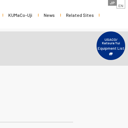
JP
EN
KUMaCo-Uji
News
Related Sites
USACO/
Katsura Yui
Equipment List