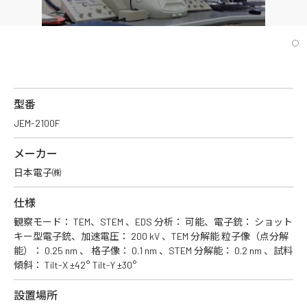
型番
JEM-2100F
メーカー
日本電子㈱
仕様
観察モード： TEM、STEM 、EDS 分析： 可能、電子銃： ショット
キー型電子銃、加速電圧： 200 kV 、TEM 分解能 粒子像（点分解
能）： 0.25 nm 、 格子像： 0.1 nm 、STEM 分解能： 0.2 nm 、試料
傾斜： Tilt-X ±42° Tilt-Y ±30°
設置場所