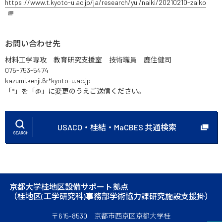
https://www.t.kyoto-u.ac.jp/ja/research/yui/naiki/20210210-zaiko
お問い合わせ先
材料工学専攻 教育研究支援室 技術職員 鹿住健司
075-753-5474
kazumi.kenji.6r*kyoto-u.ac.jp
「*」を「@」に変更のうえご送信ください。
USACO・桂結・MaCBES 共通検索
京都大学桂地区設備サポート拠点
（桂地区(工学研究科)事務部学術協力課研究施設支援掛）
〒615-8530 京都市西京区京都大学桂