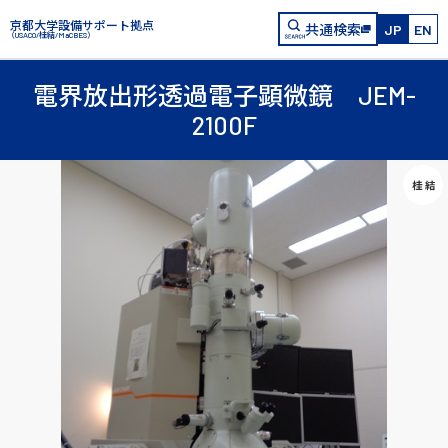
京都大学設備サポート拠点
共通検索
JP
EN
（USACO/桂結/MaCBES）
電界放出形透過電子顕微鏡 JEM-
2100F