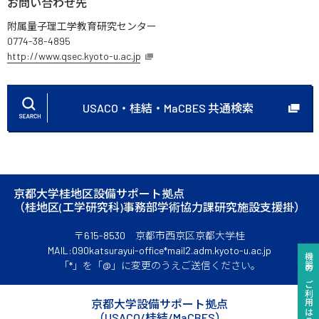
お問い合わせ先
附属量子理工学教育研究センター
0774-38-4895
http://www.qsec.kyoto-u.ac.jp
USACO・桂結・MaCBES 共通検索
京都大学桂地区設備サポート拠点
（桂地区(工学研究科)事務部学術協力課研究施設支援掛）
〒615-8530 京都市西京区京都大学桂
MAIL:090katsurayui-office*mail2.adm.kyoto-u.ac.jp
機器のご利用はこちらから
「*」を「@」に変更のうえご送信ください。
京都大学設備サポート拠点
（USACO/桂結/MaCBES）