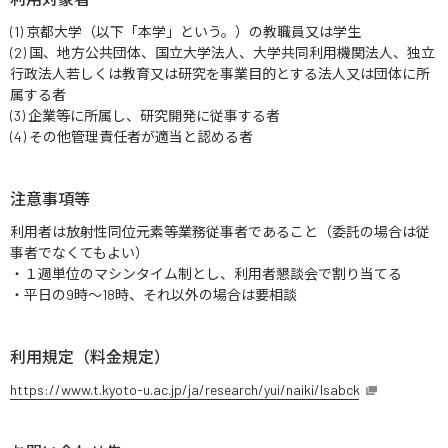
(1) 京都大学（以下「本学」という。）の教職員又は学生
(2) 国、地方公共団体、国立大学法人、大学共同利用機関法人、独立
行政法人若しくは教育又は研究を事業目的とする法人又は団体に所
属する者
(3) 企業等に所属し、研究開発に従事する者
(4) その他管理責任者が適当と認める者
注意事項等
利用者は放射性同位元素等業務従事者であること（委託の場合は従
事者でなくてもよい）
・１週単位のマシンタイム制とし、利用者懇談会で割り当てる
・平日の9時～18時、それ以外の場合は要相談
利用規定（料金規定）
https://www.t.kyoto-u.ac.jp/ja/research/yui/naiki/lsabck