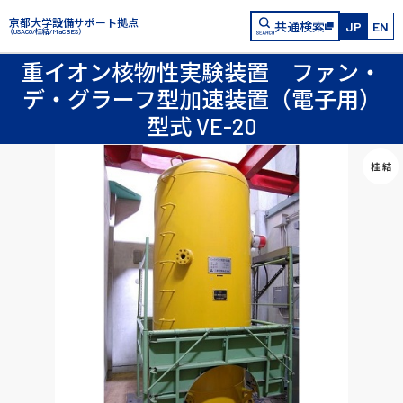
京都大学設備サポート拠点
共通検索
JP
EN
（USACO/桂結/MaCBES）
重イオン核物性実験装置 ファン・
デ・グラーフ型加速装置（電子用）
型式 VE-20