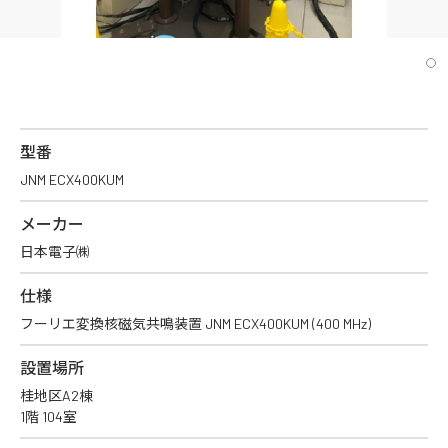
型番
JNM ECX400KUM
メーカー
日本電子㈱
仕様
フーリエ変換核磁気共鳴装置 JNM ECX400KUM (400 MHz)
設置場所
桂地区A2棟
1階 104室