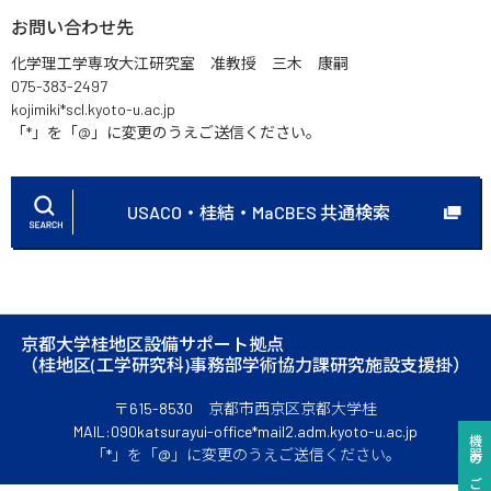
お問い合わせ先
化学理工学専攻大江研究室 准教授 三木 康嗣
075-383-2497
kojimiki*scl.kyoto-u.ac.jp
「*」を「@」に変更のうえご送信ください。
USACO・桂結・MaCBES 共通検索
京都大学桂地区設備サポート拠点
（桂地区(工学研究科)事務部学術協力課研究施設支援掛）
〒615-8530 京都市西京区京都大学桂
MAIL:090katsurayui-office*mail2.adm.kyoto-u.ac.jp
「*」を「@」に変更のうえご送信ください。