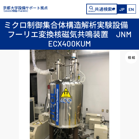
京都大学設備サポート拠点
共通検索
JP
EN
（USACO/桂結/MaCBES）
ミクロ制御集合体構造解析実験設備
フーリエ変換核磁気共鳴装置 JNM
ECX400KUM