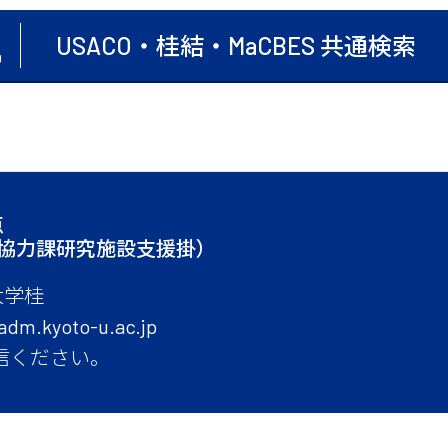
USACO・桂結・MaCBES 共通検索
点
術協力課研究施設支援掛）
大学桂
adm.kyoto-u.ac.jp
信ください。