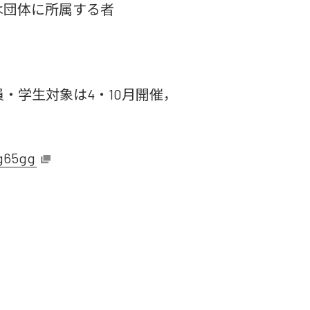
は団体に所属する者
・学生対象は4・10月開催，
sg65gg