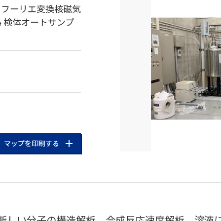
ｚフーリエ変換核磁気
4 検体オートサンプ
マップを印刷する
新しい分子の構造解析、合成反応速度解析、溶液