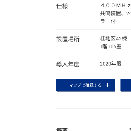
４００ＭＨ
仕様
共鳴装置、2
ラー付
桂地区A2棟
設置場所
1階 104室
2020年度
導入年度
マップで確認する
概要