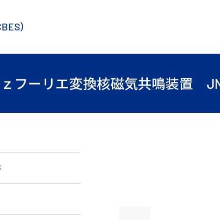
CBES）
ｚフーリエ変換核磁気共鳴装置 JNME
S