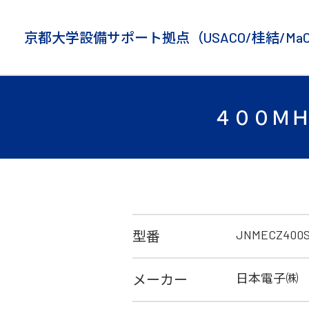
京都大学設備サポート拠点
（USACO/桂結/Ma
４００ＭＨ
JNMECZ400
型番
日本電子㈱
メーカー