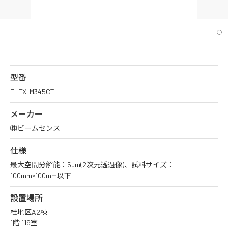
型番
FLEX-M345CT
メーカー
㈱ビームセンス
仕様
最大空間分解能：5µm(2次元透過像)、試料サイズ：
100mm×100mm以下
設置場所
桂地区A2棟
1階 119室