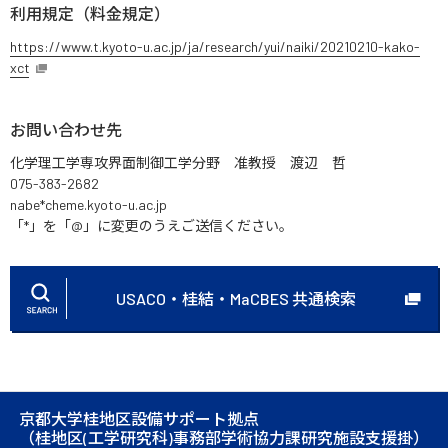
利用規定（料金規定）
https://www.t.kyoto-u.ac.jp/ja/research/yui/naiki/20210210-kako-
xct
お問い合わせ先
化学理工学専攻界面制御工学分野 准教授 渡辺 哲
075-383-2682
nabe*cheme.kyoto-u.ac.jp
「*」を「@」に変更のうえご送信ください。
USACO・桂結・MaCBES 共通検索
京都大学桂地区設備サポート拠点
（桂地区(工学研究科)事務部学術協力課研究施設支援掛）