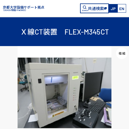
京都大学設備サポート拠点
共通検索
JP
EN
（USACO/桂結/MaCBES）
Ｘ線CT装置 FLEX-M345CT