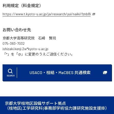
利用規定（料金規定）
https://www.t.kyoto-u.ac.jp/ja/research/yui/naiki/fznb8i
お問い合わせ先
京都大学高等研究院 石崎 賢司
075-383-7032
ishizaki.kenji.2w*kyoto-u.ac.jp
「*」を「@」に変更のうえご送信ください。
USACO・桂結・MaCBES 共通検索
京都大学桂地区設備サポート拠点
（桂地区(工学研究科)事務部学術協力課研究施設支援掛）