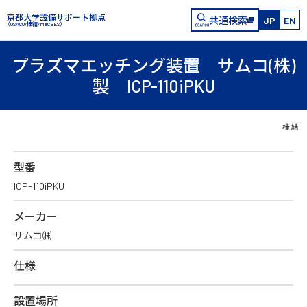
京都大学設備サポート拠点
共通検索
JP
EN
（USACO/桂結/MaCBES）
プラズマエッチング装置 サムコ(株)
製 ICP-110iPKU
型番
ICP-110iPKU
メーカー
サムコ㈱
仕様
設置場所