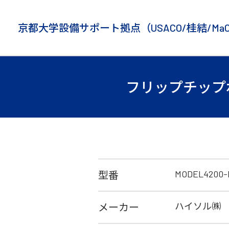
京都大学設備サポート拠点
（USACO/桂結/Ma
フリップチップボ
MODEL4200-
型番
ハイソル㈱
メーカー