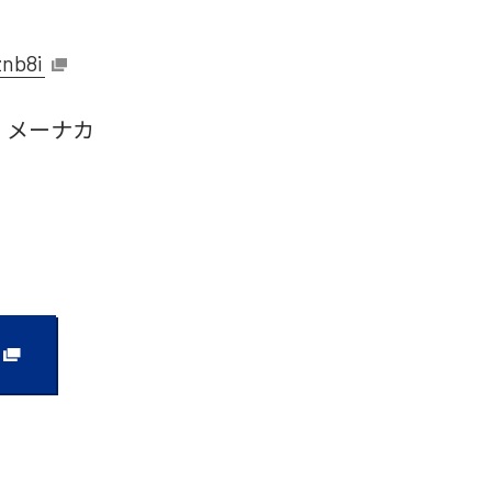
znb8i
 メーナカ