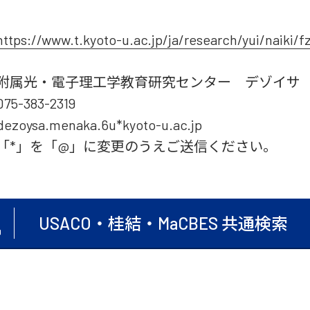
https://www.t.kyoto-u.ac.jp/ja/research/yui/naiki/f
附属光・電子理工学教育研究センター デゾイサ
075-383-2319
dezoysa.menaka.6u*kyoto-u.ac.jp
「*」を「@」に変更のうえご送信ください。
USACO・桂結・MaCBES 共通検索