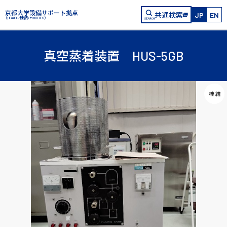
京都大学設備サポート拠点
共通検索
JP
EN
（USACO/桂結/MaCBES）
真空蒸着装置 HUS-5GB