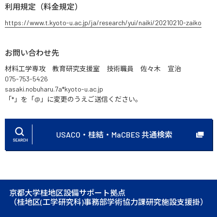
利用規定（料金規定）
https://www.t.kyoto-u.ac.jp/ja/research/yui/naiki/20210210-zaiko
お問い合わせ先
材料工学専攻 教育研究支援室 技術職員 佐々木 宣治
075-753-5426
sasaki.nobuharu.7a*kyoto-u.ac.jp
「*」を「@」に変更のうえご送信ください。
USACO・桂結・MaCBES 共通検索
京都大学桂地区設備サポート拠点
（桂地区(工学研究科)事務部学術協力課研究施設支援掛）