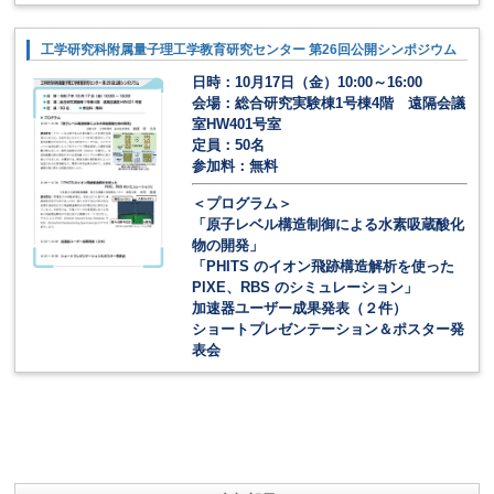
工学研究科附属量子理工学教育研究センター 第26回公開シンポジウム
日時：10月17日（金）10:00～16:00
会場：総合研究実験棟1号棟4階 遠隔会議
室HW401号室
定員：50名
参加料：無料
＜プログラム＞
「原子レベル構造制御による水素吸蔵酸化
物の開発」
「PHITS のイオン飛跡構造解析を使った
PIXE、RBS のシミュレーション」
加速器ユーザー成果発表（２件）
ショートプレゼンテーション＆ポスター発
表会